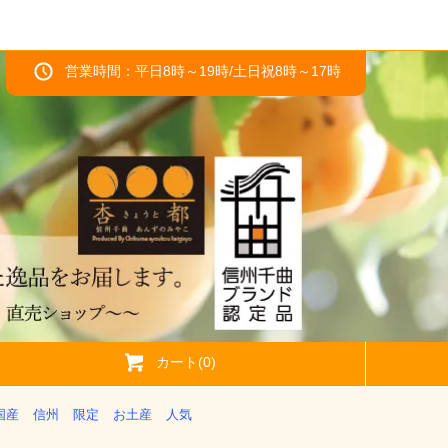
営業時間：平日8時～19時/土日祝8時～17時
カート(0)
国産
信州
限定
お土産
人気