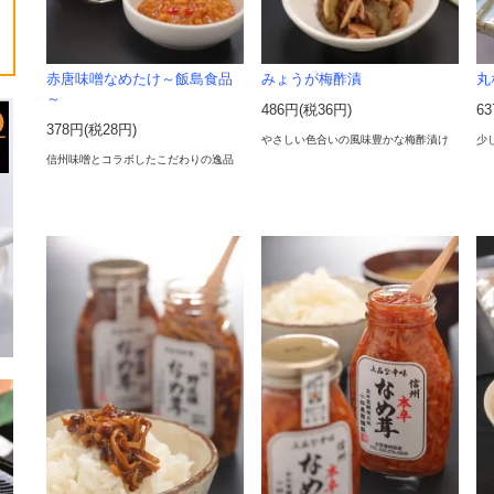
赤唐味噌なめたけ～飯島食品
みょうが梅酢漬
丸
～
486円(税36円)
6
378円(税28円)
やさしい色合いの風味豊かな梅酢漬け
少
信州味噌とコラボしたこだわりの逸品