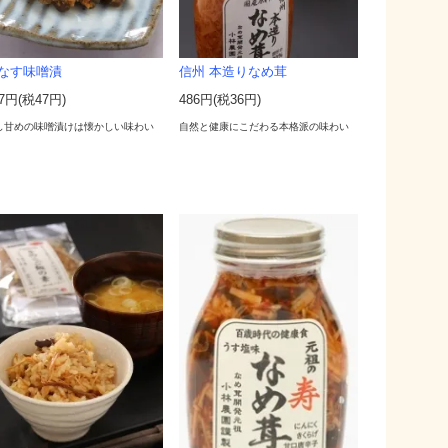
なす味噌漬
信州 本造りなめ茸
37円(税47円)
486円(税36円)
し甘めの味噌漬けは懐かしい味わい
自然と健康にこだわる本格派の味わい