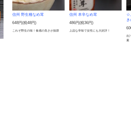
信州 野生種なめ茸
信州 本辛なめ茸
☆
き
648円(税48円)
486円(税36円)
6
これぞ野生の味！食感の良さが抜群
上品な辛味で女性にも大好評！
出
素