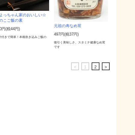
よっちゃん家のおいしい☆
のこご飯の素
元祖の寿なめ茸
00円(税44円)
497円(税37円)
汁付きで簡単！本格炊き込みご飯の
後引く美味しさ、スタミナ健康なめ茸
です
<
1
2
>