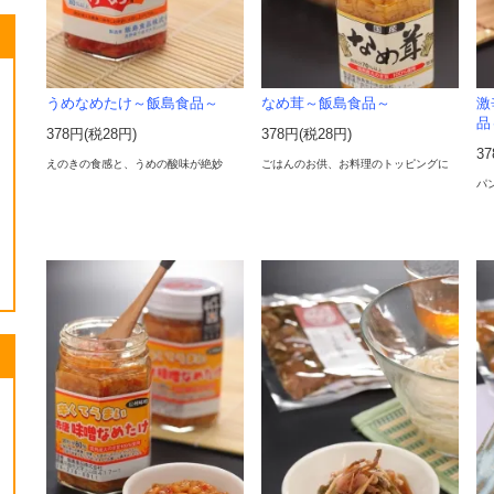
うめなめたけ～飯島食品～
なめ茸～飯島食品～
激
品
378円(税28円)
378円(税28円)
3
えのきの食感と、うめの酸味が絶妙
ごはんのお供、お料理のトッピングに
パ