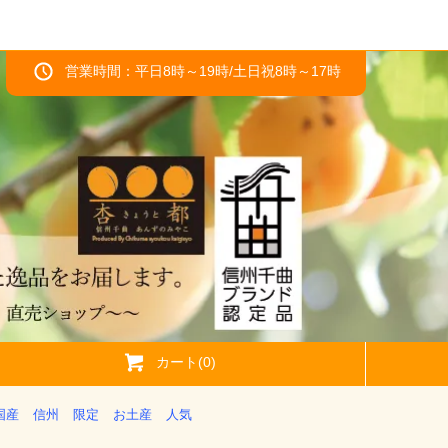
営業時間：平日8時～19時/土日祝8時～17時
カート(0)
国産
信州
限定
お土産
人気