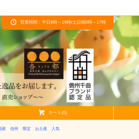
営業時間：平日8時～19時/土日祝8時～17時
カート(0)
国産
信州
限定
お土産
人気