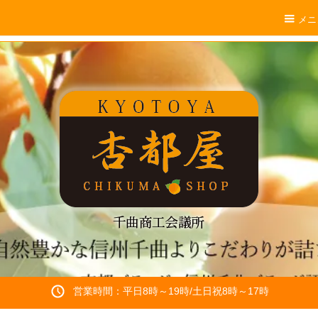
メニ
営業時間：平日8時～19時/土日祝8時～17時